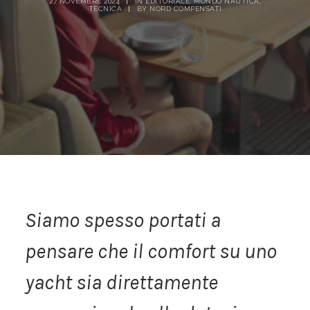
27 NOVEMBRE 2024
|
IN
EDITORIALE
,
MONDO NAUTICA
,
TECNICA
|
BY
NORD COMPENSATI
Siamo spesso portati a
pensare che il comfort su uno
yacht sia direttamente