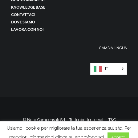
NEWS & MAGAZINE
KNOWLEDGE BASE
CONTATTACI
DOVE SIAMO
LAVORA CON NOI
CAMBIA LINGUA
IT
© Nord Compensati Srl – Tutti i diritti riservati –
T&C
Usiamo i cookie per migliorare la tua esperienza sul sito. Per
maggiori informazioni clicca su approfondisci.
Accetto