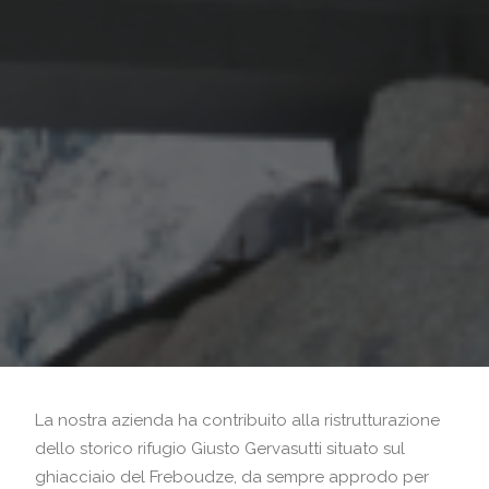
La nostra azienda ha contribuito alla ristrutturazione
dello storico rifugio Giusto Gervasutti situato sul
ghiacciaio del Freboudze, da sempre approdo per