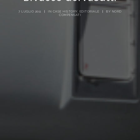
7 LUGLIO 2011
|
IN
CASE HISTORY
,
EDITORIALE
|
BY
NORD
COMPENSATI